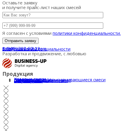
Оставьте заявку
и получите прайс-лист наших смесей
Я согласен с условиями
политики конфиденциальности.
8 (800) 700-52-19
sale@standart62.com
Политика конфиденциальности
Разработка и продвижение, с любовью
Продукция
Клеевые смеси
Кладочные смеси
Ровнители и самовыравнивающиеся смеси
Система СФТК
Цветные кладочные смеси
Штукатурки и шпатлевки
Пескобетоны