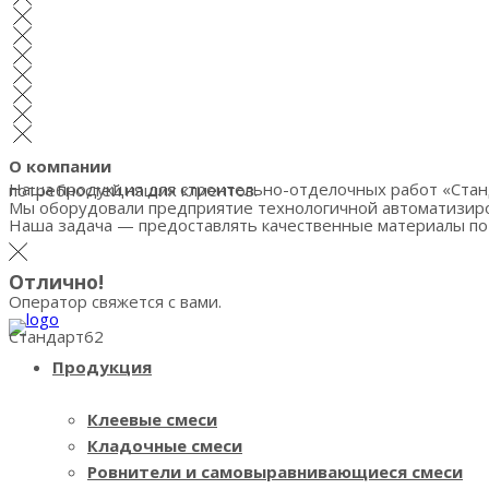
О компании
Наша продукция для строительно-отделочных работ «Стандарт» — результат уверенного развития Завода на пути к цели — добиться высоких стандартов в удовлетворении потребностей наших клиентов.
Мы оборудовали предприятие технологичной автоматизиров
Наша задача — предоставлять качественные материалы по
Отлично!
Оператор свяжется с вами.
Стандарт62
Продукция
Клеевые смеси
Кладочные смеси
Ровнители и самовыравнивающиеся смеси