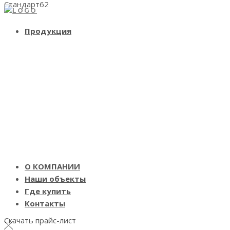
Стандарт62
Продукция
Ровнители и самовыравнивающиеся смеси
О КОМПАНИИ
Наши объекты
Где купить
Контакты
Скачать прайс-лист