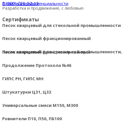
8 (800) 700-52-19
Политика конфиденциальности
Разработка и продвижение, с любовью
Сертификаты
Песок кварцевый для стекольной промышленности
Песок кварцевый фракционированный
Песок кварцевый для стекольной промышленности, песок кварцевый фракционированный
Продолжение Протокола №46
ГИПС РН, ГИПС МН
Штукатурки Ц31, Ц32
Универсальные смеси М150, М300
Ровнители П10, П50, ПБ100