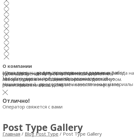
О компании
Наша продукция для строительно-отделочных работ «Стандарт» — результат уверенного развития Завода на пути к цели — добиться высоких стандартов в удовлетворении потребностей наших клиентов.
Мы оборудовали предприятие технологичной автоматизированной линией, организовали свою лабораторию и не останавливаемся на достигнутом.
Наша задача — предоставлять качественные материалы по интересной цене, которые позволят комфортно реализовывать ваше дело.
Отлично!
Оператор свяжется с вами
Post Type Gallery
Главная
/
Blog Post Type
/
Post Type Gallery