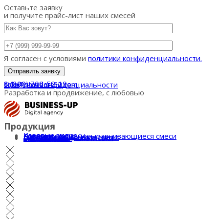
Оставьте заявку
и получите прайс-лист наших смесей
Я согласен с условиями
политики конфиденциальности.
8 (800) 700-52-19
sale@standart62.com
Политика конфиденциальности
Разработка и продвижение, с любовью
Продукция
Клеевые смеси
Кладочные смеси
Ровнители и самовыравнивающиеся смеси
Система СФТК
Цветные кладочные смеси
Штукатурки и шпатлевки
Пескобетоны