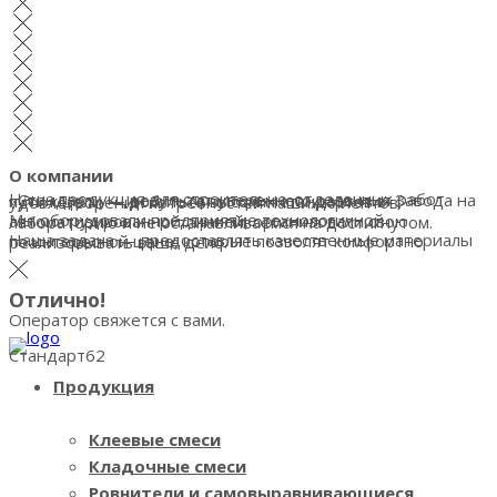
О компании
Наша продукция для строительно-отделочных работ «Стандарт» — результат уверенного развития Завода на пути к цели — добиться высоких стандартов в удовлетворении потребностей наших клиентов.
Мы оборудовали предприятие технологичной автоматизированной линией, организовали свою лабораторию и не останавливаемся на достигнутом.
Наша задача — предоставлять качественные материалы по интересной цене, которые позволят комфортно реализовывать ваше дело.
Отлично!
Оператор свяжется с вами.
Стандарт62
Продукция
Клеевые смеси
Кладочные смеси
Ровнители и самовыравнивающиеся